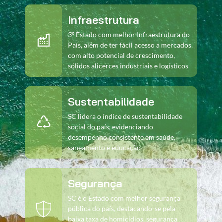
Infraestrutura
3º Estado com melhor Infraestrutura do
País, além de ter fácil acesso a mercados
com alto potencial de crescimento,
sólidos alicerces industriais e logísticos
Sustentabilidade
SC lidera o índice de sustentabilidade
social do país, evidenciando
desempenho consistente em saúde,
saneamento e educação
Segurança
SC é o Estado com melhor segurança
pública do país, destacando-se pela
baixa taxa de homicídios, segurança