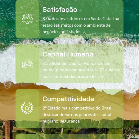
Satisfação
87% dos investidores em Santa Catarina
estão satisfeitos com o ambiente de
negócios no Estado
Capital Humano
SC é líder em Capital Humano e tem
municípios destaque entre as 20 cidades
mais empreendedoras do Brasil
Competitividade
2º Estado mais competitivo do Brasil,
destacando-se nos pilares de capital
humano, segurança