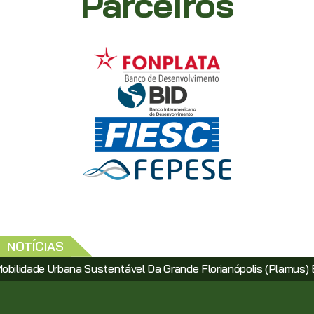
Parceiros
NOTÍCIAS
s (Plamus) É Apresentado Para População
Novos Investime