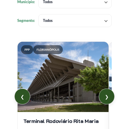
Município:
Todos
Segmento:
Todos
PPP
FLORIANÓPOLIS
PPP
❮
❯
Centr
Camb
Terminal Rodoviário Rita Maria