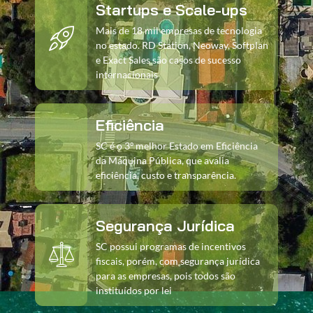
Startups e Scale-ups
Mais de 18 mil empresas de tecnologia
no estado. RD Station, Neoway, Softplan
e Exact Sales são casos de sucesso
internacionais
Eficiência
SC é o 3º melhor Estado em Eficiência
da Máquina Pública, que avalia
eficiência, custo e transparência.
Segurança Jurídica
SC possui programas de incentivos
fiscais, porém, com segurança jurídica
para as empresas, pois todos são
instituídos por lei