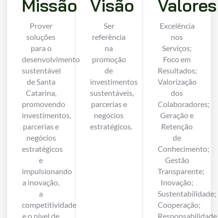
Missão
Visão
Valores
Prover
Ser
Excelência
soluções
referência
nos
para o
na
Serviços;
desenvolvimento
promoção
Foco em
sustentável
de
Resultados;
de Santa
investimentos
Valorização
Catarina,
sustentáveis,
dos
promovendo
parcerias e
Colaboradores;
investimentos,
negócios
Geração e
parcerias e
estratégicos.
Retenção
negócios
de
estratégicos
Conhecimento;
e
Gestão
impulsionando
Transparente;
a inovação,
Inovação;
a
Sustentabilidade;
competitividade
Cooperação;
e o nível de
Responsabilidade