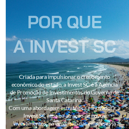
POR QUE
A INVEST SC
Criada para impulsionar o crescimento
econômico do estado, a Invest SC é a Agência
de Promoção de Investimentos do Governo de
Santa Catarina.
Com uma abordagem estratégica e inovadora, a
Invest SC atua na atração de novos
investimentos, na expansão das empresas já