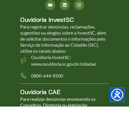
Ouvidoria InvestSC
Para registrar denúncias, reclamações,
sugestões ou elogios sobre a InvestSC, além
de solicitar documentos e informações pelo
Serviço de Informação ao Cidadão (SIC),
utilize os canais abaixo:
Ouvidoria InvestSC:
www.ouvidoria.sc.gov.br/cidadao
0800-644-8500
Ouvidoria CAE
Para realizar denúncias envolvendo os
Conselhos, Diretoria ou legislação
estatutária da InvestSC, entre em contato
pelo e-mail abaixo.
ouvidoria_CAE@invest.sc.gov.br