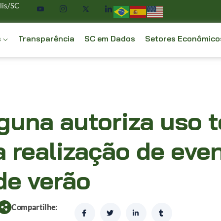
lis/SC
s
Transparência
SC em Dados
Setores Econômico
guna autoriza uso 
a realização de eve
de verão
Compartilhe: