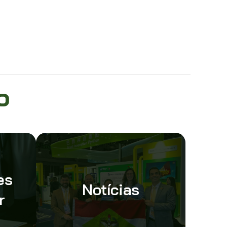
o
es
Notícias
r