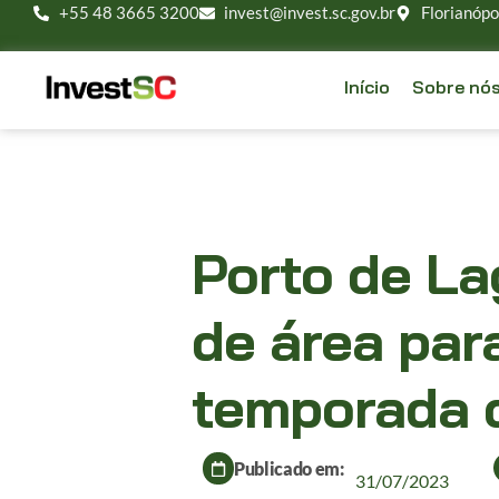
+55 48 3665 3200
invest@invest.sc.gov.br
Florianópo
Início
Sobre nó
Porto de La
de área par
temporada 
Publicado em:
31/07/2023