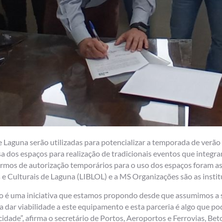
 Laguna serão utilizadas para potencializar a temporada de verã
sa dos espaços para realização de tradicionais eventos que integr
ermos de autorização temporários para o uso dos espaços foram ass
 Culturais de Laguna (LIBLOL) e a MS Organizações são as instit
 é uma iniciativa que estamos propondo desde que assumimos a s
 dar viabilidade a este equipamento e esta parceria é algo que pode
cidade”, afirma o secretário de Portos, Aeroportos e Ferrovias, Be