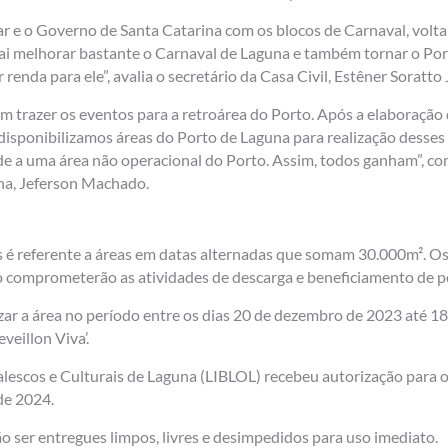
ar e o Governo de Santa Catarina com os blocos de Carnaval, vol
 vai melhorar bastante o Carnaval de Laguna e também tornar o Por
renda para ele”, avalia o secretário da Casa Civil, Estêner Soratto 
vam trazer os eventos para a retroárea do Porto. Após a elaboraçã
 disponibilizamos áreas do Porto de Laguna para realização desses
de a uma área não operacional do Porto. Assim, todos ganham”, com
na, Jeferson Machado.
es é referente a áreas em datas alternadas que somam 30.000m². Os
o comprometerão as atividades de descarga e beneficiamento de 
zar a área no período entre os dias 20 de dezembro de 2023 até 18
veillon Viva’.
escos e Culturais de Laguna (LIBLOL) recebeu autorização para or
de 2024.
o ser entregues limpos, livres e desimpedidos para uso imediato.