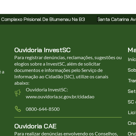
 B3
Santa Catarina Avança Em Modelos Inovadores De Turi
Ouvidoria InvestSC
Ma
Para registrar denúncias, reclamações, sugestões ou
Iníc
elogios sobre a InvestSC, além de solicitar
Sob
documentos e informações pelo Serviço de
é a
Informação ao Cidadão (SIC), utilize os canais
Tra
abaixo:
Ouvidoria InvestSC:
Set
www.ouvidoria.sc.gov.br/cidadao
SC
0800-644-8500
Lic
Cre
Ouvidoria CAE
Para realizar denúncias envolvendo os Conselhos,
Ond