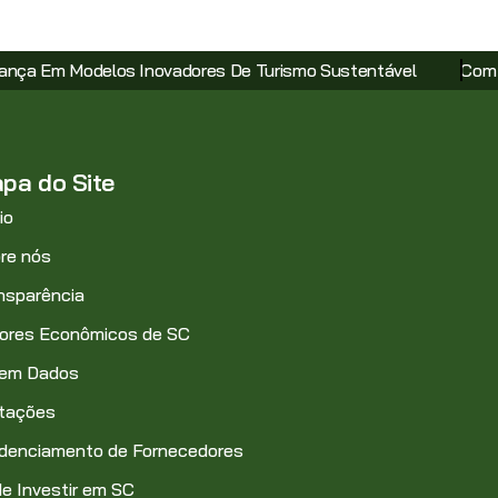
smo Sustentável
Com Incentivo Ao Transporte Coletivo, Pl
pa do Site
io
re nós
nsparência
ores Econômicos de SC
 em Dados
itações
denciamento de Fornecedores
e Investir em SC