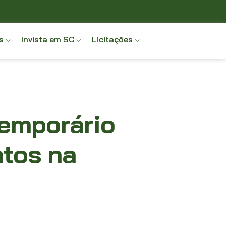
s
Invista em SC
Licitações
temporário
ntos na