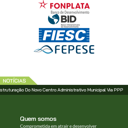
NOTÍCIAS
Do Novo Centro Administrativo Municipal Via PPP
Santa Cat
Quem somos
Comprometida em atrair e desenvolver