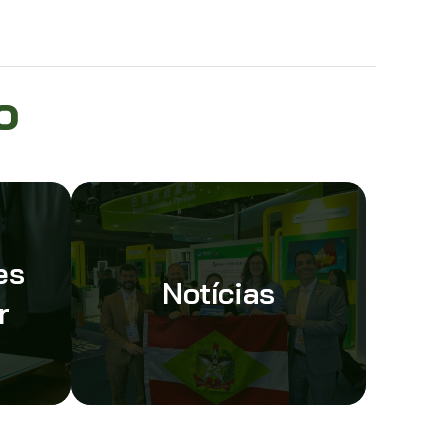
o
es
Notícias
r