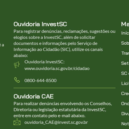
Ouvidoria InvestSC
Ma
Para registrar denúncias, reclamações, sugestões ou
Iníc
elogios sobre a InvestSC, além de solicitar
Sob
documentos e informações pelo Serviço de
é a
Informação ao Cidadão (SIC), utilize os canais
Tra
abaixo:
Ouvidoria InvestSC:
Set
www.ouvidoria.sc.gov.br/cidadao
SC
0800-644-8500
Lic
Cre
Ouvidoria CAE
Para realizar denúncias envolvendo os Conselhos,
Ond
Diretoria ou legislação estatutária da InvestSC,
Div
entre em contato pelo e-mail abaixo.
ouvidoria_CAE@invest.sc.gov.br
Not