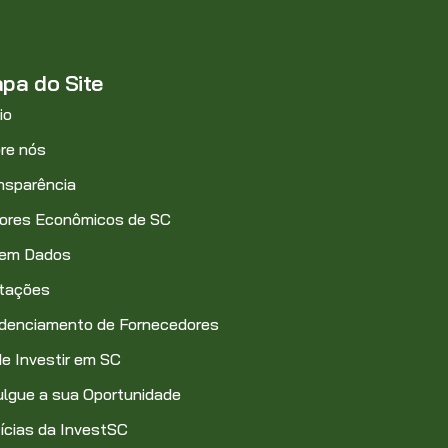
pa do Site
io
re nós
nsparência
ores Econômicos de SC
 em Dados
itações
denciamento de Fornecedores
e Investir em SC
ulgue a sua Oportunidade
ícias da InvestSC