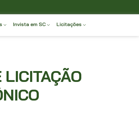
s
Invista em SC
Licitações
 LICITAÇÃO
ÔNICO