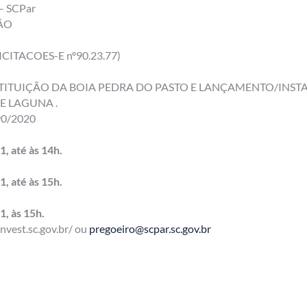
– SCPar
ÃO
ITACOES-E nº90.23.77)
 SUBSTITUIÇÃO DA BOIA PEDRA DO PASTO E LANÇAMENTO/IN
 LAGUNA .
90/2020
, até às 14h.
, até às 15h.
, às 15h.
invest.sc.gov.br/ ou
pregoeiro@scpar.sc.gov.br