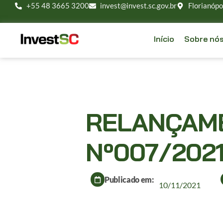
+55 48 3665 3200
invest@invest.sc.gov.br
Florianópo
Início
Sobre nó
RELANÇAME
Nº007/202
Publicado em:
10/11/2021