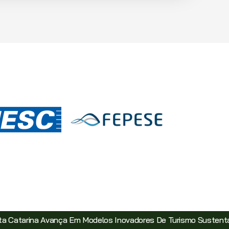
m Modelos Inovadores De Turismo Sustentável
Com Incenti