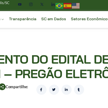
lis/SC
s
Transparência
SC em Dados
Setores Econômico
NTO DO EDITAL DE
1 – PREGÃO ELETR
Compartilhe: