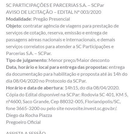
SC PARTICIPAÇÕES E PARCERIAS S.A. – SCPar
AVISO DE LICITAÇÃO – EDITAL Nº 003/2020
Modalidade
: Pregão Presencial
Objeto
: contratar agência de viagens para prestação de
serviços de cotação, reserva, emissão e entrega de
passagens aéreas nacionais e internacionais, e demais
serviços correlatos para atender a SC Participações e
Parcerias S.A. – SCPar.
Tipo de julgamento:
Menor preço/Maior desconto
Data, horário e local para entrega das propostas:
entrega
da documentação para habilitação e proposta até às 14h do
dia 08/04/2020 no Protocolo da SCPar.
Horário e data de abertura
: 14h15, do dia 08/04/2020.
Cópia do Edital disponível na SCPar: Rodovia SC 401, KM 5,
nº4600, Saco Grande, Cep 88032-005, Florianópolis/SC,
fone 3665-3200 ou pelo site novosite.invest.sc.gov.br/.
Diego da Rocha Piazza
Pregoeiro Oficial
ASSISTA A SESSÃO