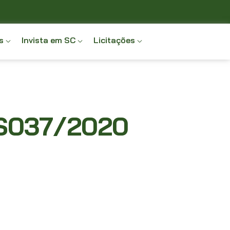
s
Invista em SC
Licitações
IS037/2020