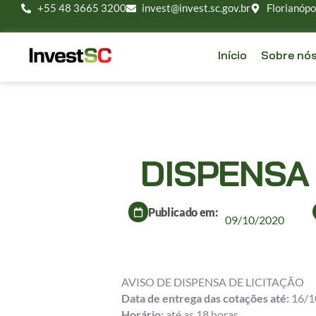
+55 48 3665 3200
invest@invest.sc.gov.br
Florianópo
Início
Sobre nó
DISPENSA 
Publicado em:
09/10/2020
AVISO DE DISPENSA DE LICITAÇÃO
Data de entrega das cotações até:
16/1
Horário:
até as 18 horas