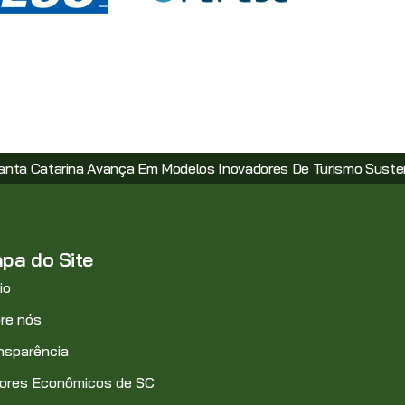
a Em Modelos Inovadores De Turismo Sustentável
Novos I
pa do Site
io
re nós
nsparência
ores Econômicos de SC