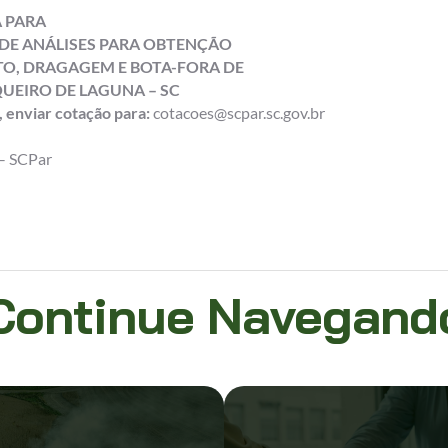
 PARA
E ANÁLISES PARA OBTENÇÃO
TO, DRAGAGEM E BOTA-FORA DE
UEIRO DE LAGUNA – SC
 enviar cotação para:
cotacoes@scpar.sc.gov.br
– SCPar
Continue Navegand