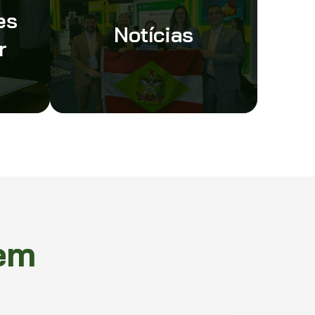
es
Notícias
r
em