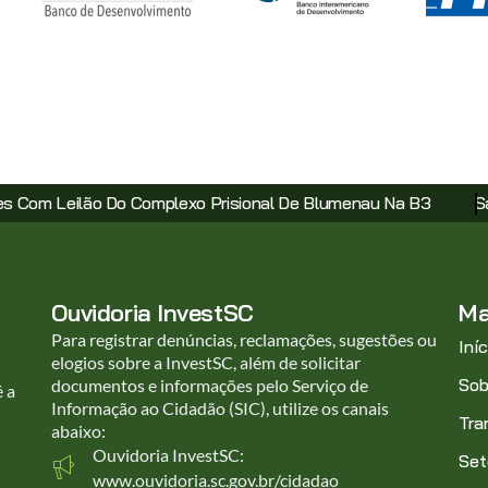
mplexo Prisional De Blumenau Na B3
Santa Catarina Avanç
Ouvidoria InvestSC
Ma
Para registrar denúncias, reclamações, sugestões ou
Iníc
elogios sobre a InvestSC, além de solicitar
Sob
documentos e informações pelo Serviço de
é a
Informação ao Cidadão (SIC), utilize os canais
Tra
abaixo:
Ouvidoria InvestSC:
Set
www.ouvidoria.sc.gov.br/cidadao