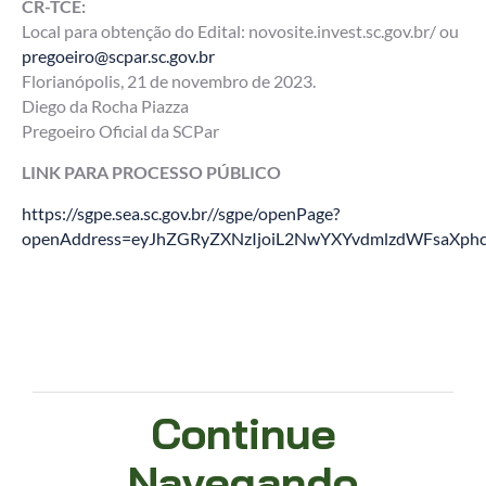
CR-TCE:
Local para obtenção do Edital: novosite.invest.sc.gov.br/ ou
pregoeiro@scpar.sc.gov.br
Florianópolis, 21 de novembro de 2023.
Diego da Rocha Piazza
Pregoeiro Oficial da SCPar
LINK PARA PROCESSO PÚBLICO
https://sgpe.sea.sc.gov.br//sgpe/openPage?
openAddress=eyJhZGRyZXNzIjoiL2NwYXYvdmlzdWFsaXph
Continue
Navegando