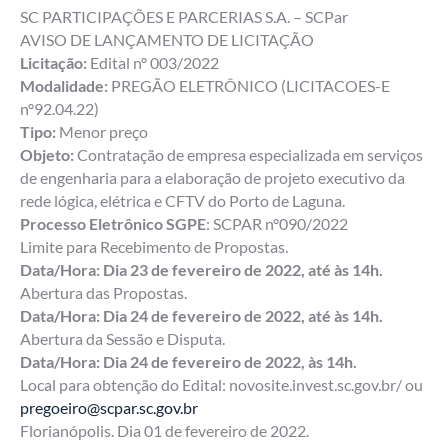
SC PARTICIPAÇÕES E PARCERIAS S.A. – SCPar
AVISO DE LANÇAMENTO DE LICITAÇÃO
Licitação:
Edital nº 003/2022
Modalidade:
PREGÃO ELETRÔNICO (LICITACOES-E
nº92.04.22)
Tipo:
Menor preço
Objeto:
Contratação de empresa especializada em serviços
de engenharia para a elaboração de projeto executivo da
rede lógica, elétrica e CFTV do Porto de Laguna.
Processo Eletrônico SGPE
: SCPAR n°090/2022
Limite para Recebimento de Propostas.
Data/Hora: Dia 23 de fevereiro de 2022, até às 14h.
Abertura das Propostas.
Data/Hora: Dia 24 de fevereiro de 2022, até às 14h.
Abertura da Sessão e Disputa.
Data/Hora: Dia 24 de fevereiro de 2022, às 14h.
Local para obtenção do Edital: novosite.invest.sc.gov.br/ ou
pregoeiro@scpar.sc.gov.br
Florianópolis. Dia 01 de fevereiro de 2022.