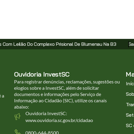
plexo Prisional De Blumenau Na B3
Santa Catarina Avanç
Ouvidoria InvestSC
Ma
Para registrar denúncias, reclamações, sugestões ou
Iníc
elogios sobre a InvestSC, além de solicitar
Sob
documentos e informações pelo Serviço de
é a
Informação ao Cidadão (SIC), utilize os canais
Tra
abaixo:
Ouvidoria InvestSC:
Set
www.ouvidoria.sc.gov.br/cidadao
SC
0800-644-8500