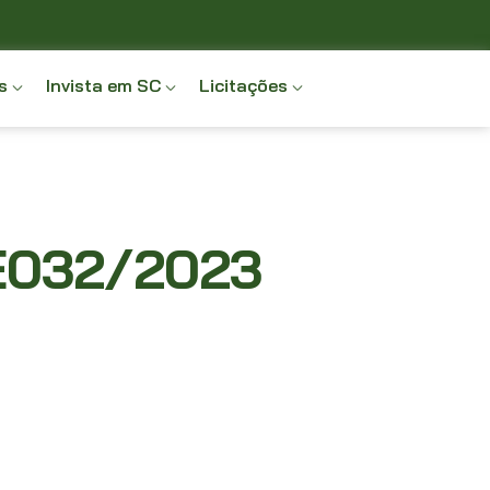
s
Invista em SC
Licitações
E032/2023