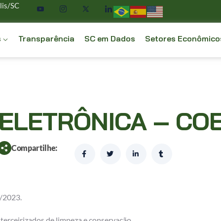
lis/SC
s
Transparência
SC em Dados
Setores Econômico
ELETRÔNICA – CO
Compartilhe:
0/2023.
terceirizados de limpeza e conservação.