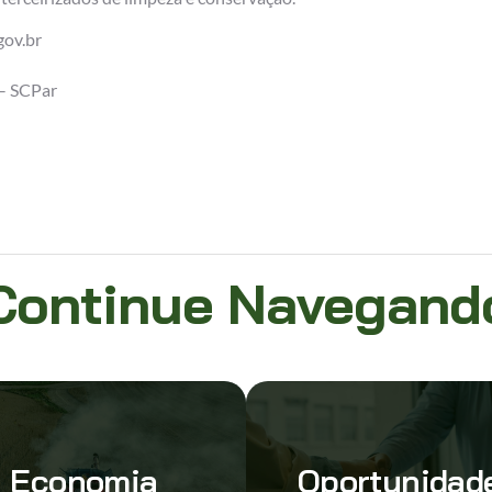
gov.br
– SCPar
Continue Navegand
Economia
Oportunidad