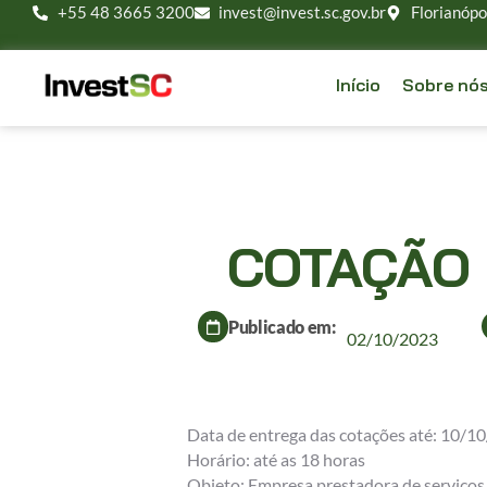
+55 48 3665 3200
invest@invest.sc.gov.br
Florianópo
Início
Sobre nó
COTAÇÃO 
Publicado em:
02/10/2023
Data de entrega das cotações até: 10/1
Horário: até as 18 horas
Objeto: Empresa prestadora de serviços 