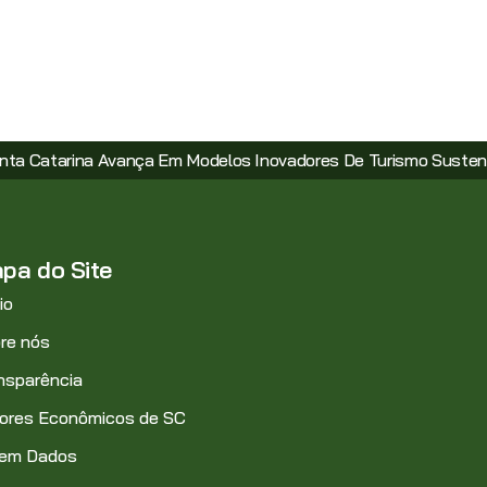
a Em Modelos Inovadores De Turismo Sustentável
Com Ince
pa do Site
io
re nós
nsparência
ores Econômicos de SC
 em Dados