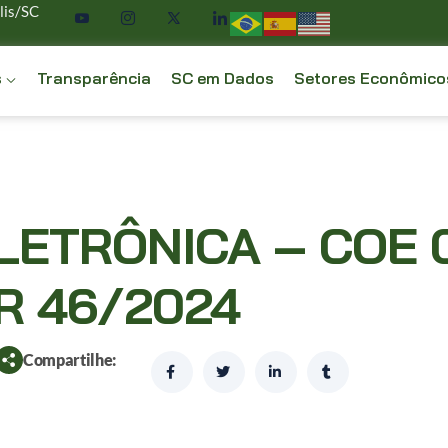
lis/SC
s
Transparência
SC em Dados
Setores Econômico
LETRÔNICA – COE 
R 46/2024
Compartilhe: