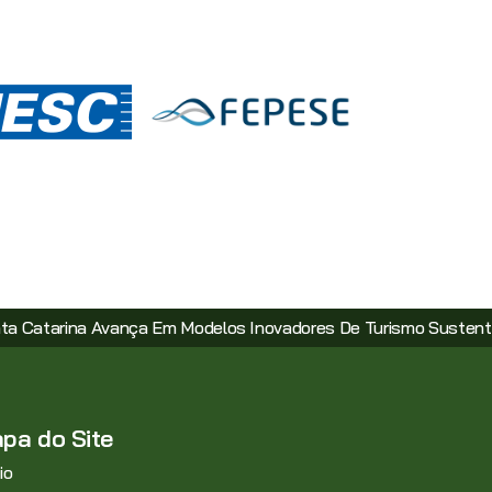
m Modelos Inovadores De Turismo Sustentável
Com Incenti
pa do Site
io