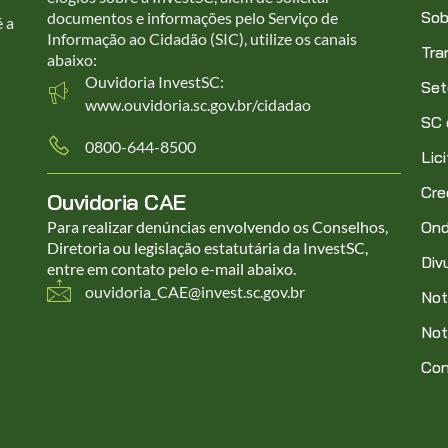
Sob
documentos e informações pelo Serviço de
é a
Informação ao Cidadão (SIC), utilize os canais
Tra
abaixo:
Ouvidoria InvestSC:
Set
www.ouvidoria.sc.gov.br/cidadao
SC
0800-644-8500
Lic
Cre
Ouvidoria CAE
Para realizar denúncias envolvendo os Conselhos,
Ond
Diretoria ou legislação estatutária da InvestSC,
Div
entre em contato pelo e-mail abaixo.
ouvidoria_CAE@invest.sc.gov.br
Not
Not
Co