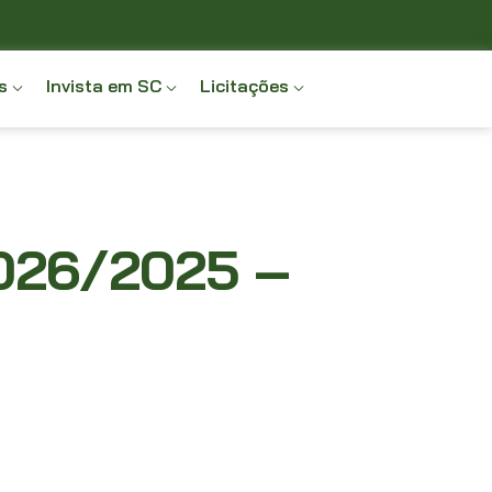
s
Invista em SC
Licitações
026/2025 –