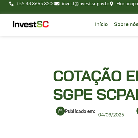
+55 48 3665 3200
invest@invest.sc.gov.br
Florianópo
Início
Sobre nó
COTAÇÃO E
SGPE SCPA
Publicado em:
04/09/2025