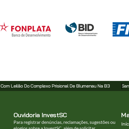
exo Prisional De Blumenau Na B3
Santa Catarina Avança E
Ouvidoria InvestSC
Ma
Para registrar denúncias, reclamações, sugestões ou
Iníc
elogios sobre a InvestSC, além de solicitar