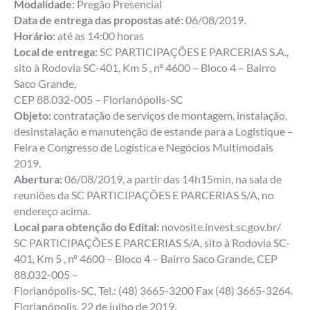
Modalidade:
Pregão Presencial
Data de entrega das propostas até:
06/08/2019.
Horário:
até as 14:00 horas
Local de entrega:
SC PARTICIPAÇÕES E PARCERIAS S.A.,
sito à Rodovia SC-401, Km 5 , nº 4600 – Bloco 4 – Bairro
Saco Grande,
CEP 88.032-005 – Florianópolis-SC
Objeto:
contratação de serviços de montagem, instalação,
desinstalação e manutenção de estande para a Logistique –
Feira e Congresso de Logística e Negócios Multimodais
2019.
Abertura:
06/08/2019, a partir das 14h15min, na sala de
reuniões da SC PARTICIPAÇÕES E PARCERIAS S/A, no
endereço acima.
Local para obtenção do Edital:
novosite.invest.sc.gov.br/
SC PARTICIPAÇÕES E PARCERIAS S/A, sito à Rodovia SC-
401, Km 5 , nº 4600 – Bloco 4 – Bairro Saco Grande, CEP
88.032-005 –
Florianópolis-SC, Tel.: (48) 3665-3200 Fax (48) 3665-3264.
Florianópolis, 22 de julho de 2019.